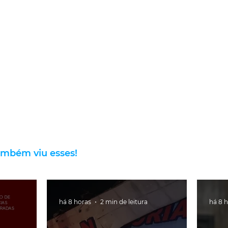
ambém viu esses!
há 8 horas
2 min de leitura
há 8 