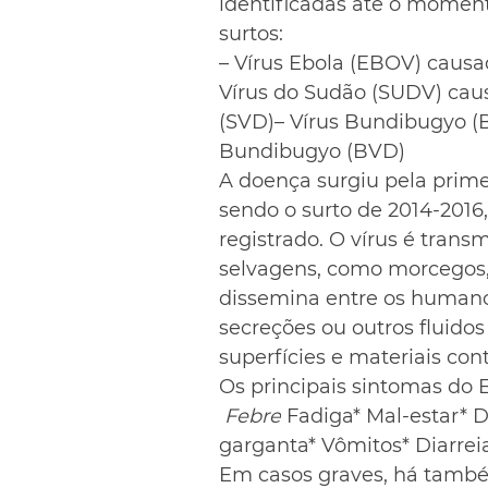
identificadas até o momen
surtos:
– Vírus Ebola (EBOV) causa
Vírus do Sudão (SUDV) cau
(SVD)– Vírus Bundibugyo (
Bundibugyo (BVD)
A doença surgiu pela prime
sendo o surto de 2014-2016,
registrado. O vírus é tran
selvagens, como morcegos, 
dissemina entre os humano
secreções ou outros fluidos
superfícies e materiais co
Os principais sintomas do 
 Febre
 Fadiga* Mal-estar* 
garganta* Vômitos* Diarre
Em casos graves, há tamb