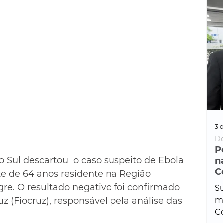
3 d
De
P
 Sul descartou  o caso suspeito de Ebola 
n
C
e de 64 anos residente na Região 
gre. O resultado negativo foi confirmado 
Su
 (Fiocruz), responsável pela análise das 
ma
Co