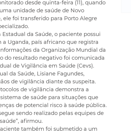
m
torado desde quinta-feira (11), quando 
re
uma unidade de saúde de Novo 
ne
le foi transferido para Porto Alegre 
Sa
cializado.
de
 Estadual da Saúde, o paciente possui 
E
 a Uganda, país africano que registra 
na
informações da Organização Mundial da 
D
na
o do resultado negativo foi comunicada 
da
adual de Vigilância em Saúde (Cevs).
em
dual da Saúde, Lisiane Fagundes, 
p
os de vigilância diante da suspeita.
tocolos de vigilância demonstra a 
sistema de saúde para situações que 
nças de potencial risco à saúde pública. 
egue sendo realizado pelas equipes de 
 saúde”, afirmou.
 paciente também foi submetido a um 