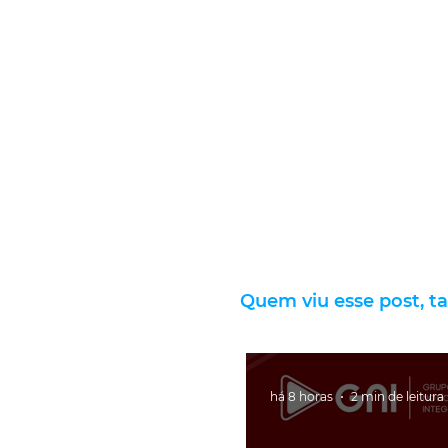
Quem viu esse post, t
há 8 horas
2 min de leitura