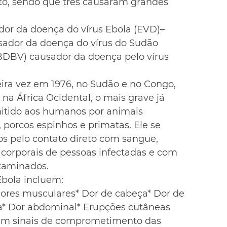
to, sendo que três causaram grandes 
dor da doença do vírus Ebola (EVD)– 
sador da doença do vírus do Sudão 
BDBV) causador da doença pelo vírus 
ira vez em 1976, no Sudão e no Congo, 
 na África Ocidental, o mais grave já 
smitido aos humanos por animais 
porcos espinhos e primatas. Ele se 
s pelo contato direto com sangue, 
 corporais de pessoas infectadas e com 
ntaminados.
Ebola incluem:
Dores musculares* Dor de cabeça* Dor de 
ia* Dor abdominal* Erupções cutâneas
ém sinais de comprometimento das 