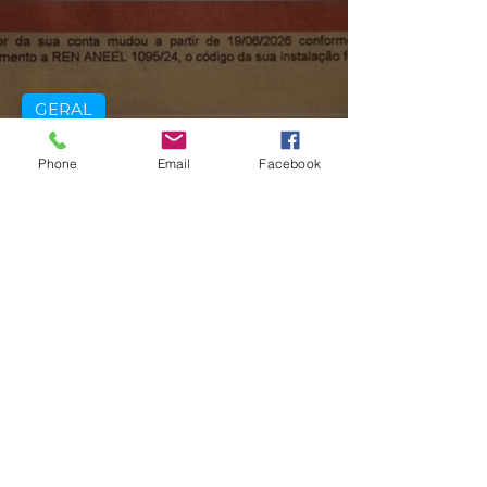
GERAL
Consumidores relatam aumento
Phone
Email
Facebook
de quase 300% na energia elétrica
e contas de até R$ 2 mil no RS:
'Um absurdo'
há 2 dias
2 min de leitura
GERAL