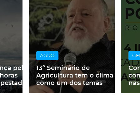
AGRO
GE
ança pelo
13º Seminário de
Con
 horas
Agricultura tem o clima
con
mpestades
como um dos temas
nas
Cor