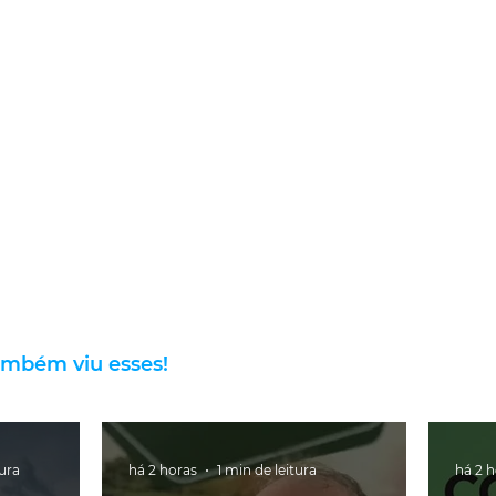
ambém viu esses!
tura
há 2 horas
1 min de leitura
há 2 