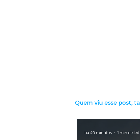
Quem viu esse post, t
há 40 minutos
1 min de lei