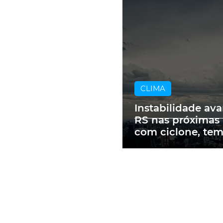
CLIMA
Instabilidade av
RS nas próximas
com ciclone, te
e vendavais