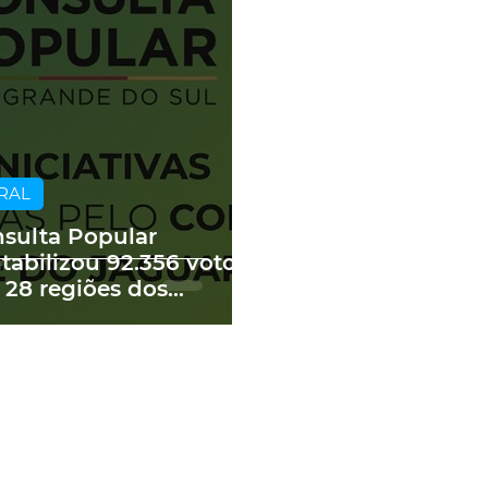
RAL
sulta Popular
tabilizou 92.356 votos
 28 regiões dos
edes