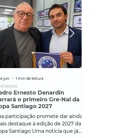
e jun.
1 min de leitura
25 de fev.
1 min de leitura
staques
Policial
edro Ernesto Denardin
Veículo de mais d
arrará o primeiro Gre-Nal da
é apreendido em
opa Santiago 2027
em ação ligada à
Francisco de Assi
a participação promete dar ainda
Veículo de luxo foi 
is destaque à edição de 2027 da
durante desdobram
pa Santiago Uma notícia que já
Operação Consortium