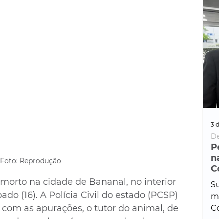
3 d
De
P
n
Foto: Reprodução 
C
morto na cidade de Bananal, no interior 
Su
do (16). A Polícia Civil do estado (PCSP) 
ma
 com as apurações, o tutor do animal, de 
Co