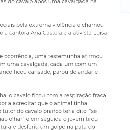
m
patas do cavalo após uma cavalgada na 
re
ne
Sa
sociais pela extrema violência e chamou 
de
a cantora Ana Castela e a ativista Luísa 
E
na
D
e ocorrência, uma testemunha afirmou 
na
da
m em uma cavalgada, cada um com um 
em
anco ficou cansado, parou de andar e 
p
, o cavalo ficou com a respiração fraca 
tor a acreditar que o animal tinha 
utor do cavalo branco teria dito: “se 
ão olhar” e em seguida o jovem tirou 
tura e desferiu um golpe na pata do 