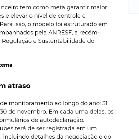
m
inanceiro tem como meta garantir maior 
re
ne
e elevar o nível de controle e 
Sa
Para isso, o modelo foi estruturado em 
de
companhados pela ANRESF, a recém-
E
 Regulação e Sustentabilidade do 
na
D
na
stema
da
em
p
em atraso
s de monitoramento ao longo do ano: 31 
e 30 de novembro. Em cada uma delas, os 
formulários de autodeclaração.
lubes terá de ser registrada em um 
, incluindo detalhes da negociação e do 