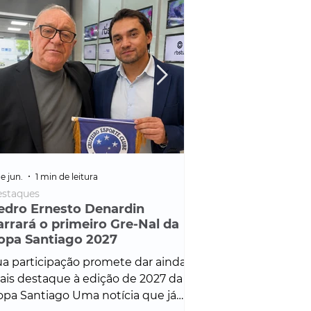
e jun.
1 min de leitura
25 de fev.
1 min de leitura
staques
Policial
edro Ernesto Denardin
Veículo de mais d
arrará o primeiro Gre-Nal da
é apreendido em
opa Santiago 2027
em ação ligada à
Francisco de Assi
a participação promete dar ainda
Veículo de luxo foi 
is destaque à edição de 2027 da
durante desdobram
pa Santiago Uma notícia que já
Operação Consortium