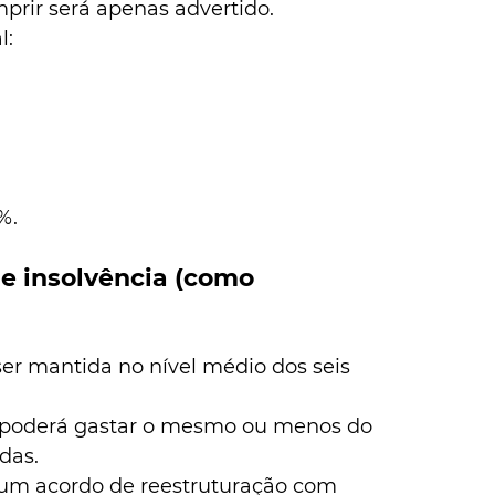
rir será apenas advertido.
l:
%.
e insolvência (como 
 ser mantida no nível médio dos seis 
ó poderá gastar o mesmo ou menos do 
das.
 um acordo de reestruturação com 