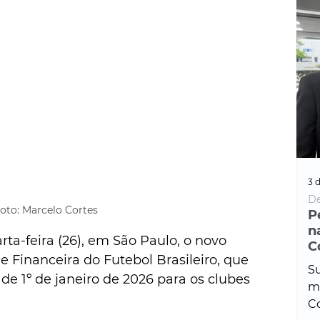
3 d
De
oto: Marcelo Cortes
P
n
rta-feira (26), em São Paulo, o novo 
C
 Financeira do Futebol Brasileiro, que 
Su
 de 1º de janeiro de 2026 para os clubes 
ma
Co