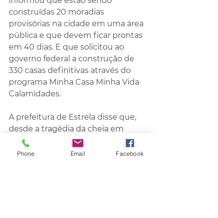
informou que estão sendo 
construídas 20 moradias 
provisórias na cidade em uma área 
pública e que devem ficar prontas 
em 40 dias. E que solicitou ao 
governo federal a construção de 
330 casas definitivas através do 
programa Minha Casa Minha Vida 
Calamidades.
A prefeitura de Estrela disse que, 
desde a tragédia da cheia em 
setembro, passou a oferecer o 
aluguel social para quem perdeu 
Phone
Email
Facebook
as casas. E que o município já 
disponibilizou áreas e aguarda o 
apoio do estado para construção 
de casas provisórias e a aprovação 
por parte da União para o projeto 