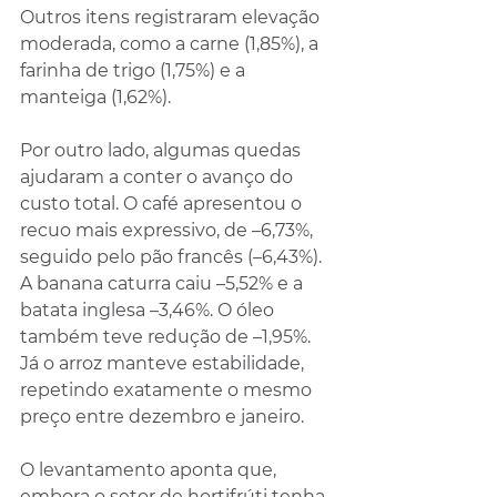
Outros itens registraram elevação 
moderada, como a carne (1,85%), a 
farinha de trigo (1,75%) e a 
manteiga (1,62%).
Por outro lado, algumas quedas 
ajudaram a conter o avanço do 
custo total. O café apresentou o 
recuo mais expressivo, de –6,73%, 
seguido pelo pão francês (–6,43%). 
A banana caturra caiu –5,52% e a 
batata inglesa –3,46%. O óleo 
também teve redução de –1,95%. 
Já o arroz manteve estabilidade, 
repetindo exatamente o mesmo 
preço entre dezembro e janeiro.
O levantamento aponta que, 
embora o setor de hortifrúti tenha 