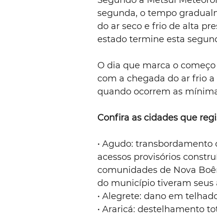
Segundo a Metsul Meteorolog
segunda, o tempo gradual
do ar seco e frio de alta pr
estado termine esta segun
O dia que marca o começo 
com a chegada do ar frio a 
quando ocorrem as mínima
Confira as cidades que reg
• Agudo: transbordamento d
acessos provisórios constru
comunidades de Nova Boêmi
do município tiveram seus
• Alegrete: dano em telhad
• Araricá: destelhamento t