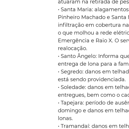
atuaram na retirada de pess
• Santa Maria: alagamentos 
Pinheiro Machado e Santa 
infiltração em cobertura n
o que molhou a rede elétri
Emergência e Raio X. O s
realocação.
• Santo Ângelo: Informa qu
entrega de lona para a famí
• Segredo: danos em telhad
está sendo providenciada.
• Soledade: danos em telha
entregues, bem como o cada
• Tapejara: período de ausê
domingo e danos em telhado
lonas.
• Tramandaí: danos em telh