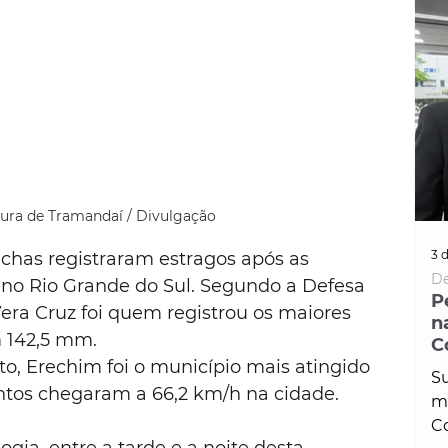
tura de Tramandaí / Divulgação
3 d
chas registraram estragos após as 
De
 no Rio Grande do Sul. Segundo a Defesa 
P
Vera Cruz foi quem registrou os maiores 
n
 142,5 mm.
C
o, Erechim foi o município mais atingido 
Su
entos chegaram a 66,2 km/h na cidade.
ma
Co