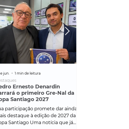
e jun.
1 min de leitura
25 de fev.
1 min de leitura
staques
Policial
edro Ernesto Denardin
Veículo de mais d
arrará o primeiro Gre-Nal da
é apreendido em
opa Santiago 2027
em ação ligada à
Francisco de Assi
a participação promete dar ainda
Veículo de luxo foi 
is destaque à edição de 2027 da
durante desdobram
pa Santiago Uma notícia que já
Operação Consortium