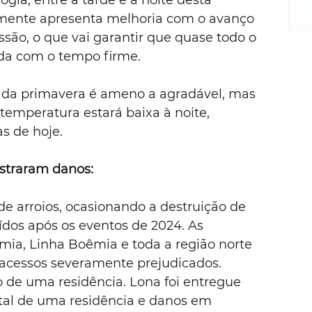
ia, entre a tarde e a noite desta 
m
re
mente apresenta melhoria com o avanço 
ne
essão, o que vai garantir que quase todo o 
Sa
da com o tempo firme.
de
E
da primavera é ameno a agradável, mas 
na
temperatura estará baixa à noite, 
D
s de hoje.
na
da
em
istraram danos:
p
e arroios, ocasionando a destruição de 
ídos após os eventos de 2024. As 
a, Linha Boêmia e toda a região norte 
 acessos severamente prejudicados.
o de uma residência. Lona foi entregue
otal de uma residência e danos em 