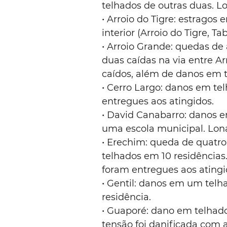
telhados de outras duas. L
• Arroio do Tigre: estragos
interior (Arroio do Tigre, Ta
• Arroio Grande: quedas de
duas caídas na via entre Ar
caídos, além de danos em t
• Cerro Largo: danos em te
entregues aos atingidos.
• David Canabarro: danos e
uma escola municipal. Lona
• Erechim: queda de quatro
telhados em 10 residências.
foram entregues aos atingi
• Gentil: danos em um tel
residência.
• Guaporé: dano em telhados
tensão foi danificada com a