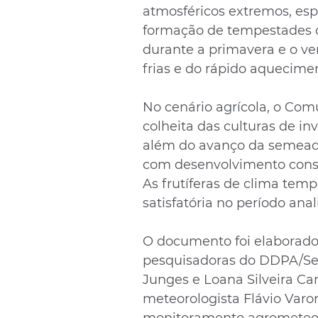
atmosféricos extremos, esp
formação de tempestades
durante a primavera e o ve
frias e do rápido aquecime
No cenário agrícola, o Comu
colheita das culturas de in
além do avanço da semeadu
com desenvolvimento consi
As frutíferas de clima te
satisfatória no período anal
O documento foi elaborado
pesquisadoras do DDPA/Sea
Junges e Loana Silveira Ca
meteorologista Flávio Varo
monitoramento agrometeoro