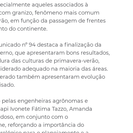
ecialmente aqueles associados à 
 com granizo, fenômeno mais comum 
rão, em função da passagem de frentes 
nto do continente.
nicado nº 94 destaca a finalização da 
verno, que apresentaram bons resultados, 
ra das culturas de primavera-verão, 
derado adequado na maioria das áreas. 
mperado também apresentaram evolução 
isado.
 pelas engenheiras agrônomas e 
pi Ivonete Fátima Tazzo, Amanda 
rdoso, em conjunto com o 
ne, reforçando a importância do 
lógico para o planejamento e a 