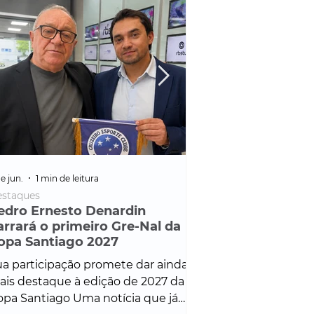
e jun.
1 min de leitura
25 de fev.
1 min de leitura
staques
Policial
edro Ernesto Denardin
Veículo de mais d
arrará o primeiro Gre-Nal da
é apreendido em
opa Santiago 2027
em ação ligada à
Francisco de Assi
a participação promete dar ainda
Veículo de luxo foi 
is destaque à edição de 2027 da
durante desdobram
pa Santiago Uma notícia que já
Operação Consortium