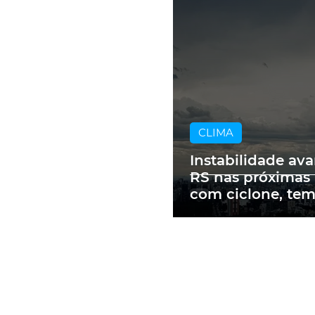
CLIMA
Instabilidade av
RS nas próximas
com ciclone, te
e vendavais