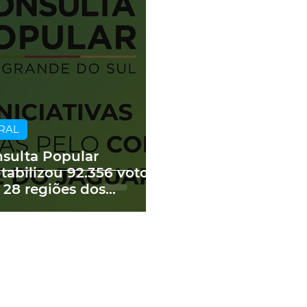
RAL
sulta Popular
tabilizou 92.356 votos
 28 regiões dos
edes