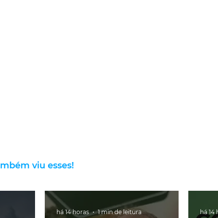
ambém viu esses!
há 14 horas
1 min de leitura
há 14 