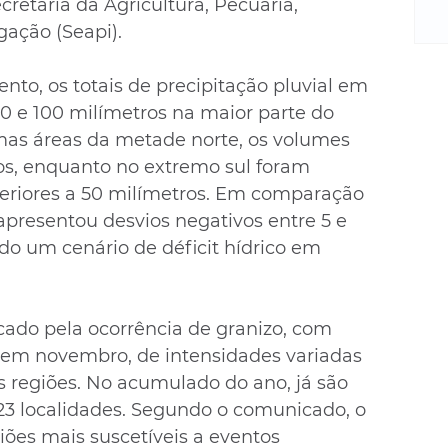
m
retaria da Agricultura, Pecuária, 
re
gação (Seapi).
ne
Sa
to, os totais de precipitação pluvial em 
de
 e 100 milímetros na maior parte do 
E
mas áreas da metade norte, os volumes 
na
os, enquanto no extremo sul foram 
D
eriores a 50 milímetros. Em comparação 
na
da
apresentou desvios negativos entre 5 e 
em
do um cenário de déficit hídrico em 
p
ado pela ocorrência de granizo, com 
 em novembro, de intensidades variadas 
s regiões. No acumulado do ano, já são 
 23 localidades. Segundo o comunicado, o 
iões mais suscetíveis a eventos 