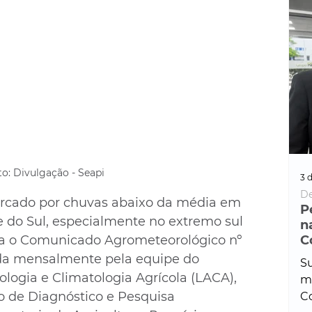
o: Divulgação - Seapi
3 d
De
rcado por chuvas abaixo da média em 
P
 do Sul, especialmente no extremo sul 
n
a o Comunicado Agrometeorológico nº 
C
ada mensalmente pela equipe do 
Su
logia e Climatologia Agrícola (LACA), 
ma
 de Diagnóstico e Pesquisa 
Co