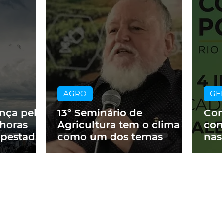
AGRO
GE
ança pelo
13º Seminário de
Con
 horas
Agricultura tem o clima
con
mpestades
como um dos temas
nas
Cor