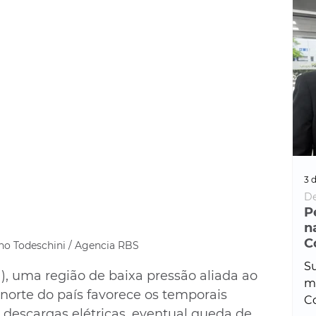
3 d
De
P
n
C
no Todeschini / Agencia RBS
Su
1), uma região de baixa pressão aliada ao 
ma
norte do país favorece os temporais 
Co
descargas elétricas, eventual queda de 