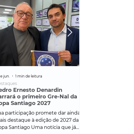
e jun.
1 min de leitura
25 de fev.
1 min de leitura
staques
Policial
edro Ernesto Denardin
Veículo de mais d
arrará o primeiro Gre-Nal da
é apreendido em
opa Santiago 2027
em ação ligada à
Francisco de Assi
a participação promete dar ainda
Veículo de luxo foi 
is destaque à edição de 2027 da
durante desdobram
pa Santiago Uma notícia que já
Operação Consortium