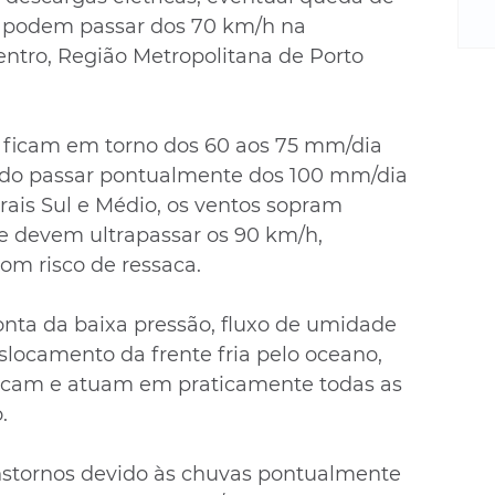
m
e podem passar dos 70 km/h na 
re
ntro, Região Metropolitana de Porto 
ne
Sa
de
E
 ficam em torno dos 60 aos 75 mm/dia 
na
do passar pontualmente dos 100 mm/dia 
D
orais Sul e Médio, os ventos sopram 
na
e devem ultrapassar os 90 km/h, 
da
om risco de ressaca.
em
p
 conta da baixa pressão, fluxo de umidade 
slocamento da frente fria pelo oceano, 
ficam e atuam em praticamente todas as 
. 
anstornos devido às chuvas pontualmente 