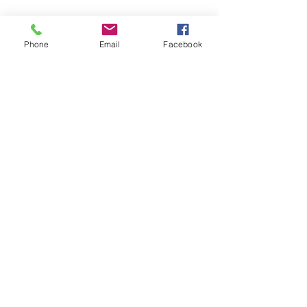
Quem viu esse post, também
Phone
Email
Facebook
viu esses!
há 9 horas
1 min de leitura
CLIMA
Instabilidade avança pelo RS nas
próximas horas com ciclone,
tempestades e vendavais