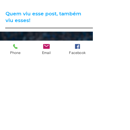
Quem viu esse post, também
viu esses!
há 4 horas
1 min de leitura
Phone
Email
Facebook
ESPORTE
Grêmio vai às quartas de final da
Copa do Brasil ao vencer o
Mirassol por 1 a 0