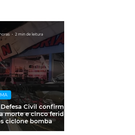
 horas
2 min de leitura
IMA
 Defesa Civil confirma
 morte e cinco feridos
s ciclone bomba