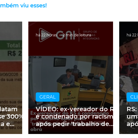
ambém viu esses!
há 22 horas
2 min de leitura
há 22
GERAL
CL
latam
VÍDEO: ex-vereador do RS
RS:
se 300%
é condenado por racismo
uma
ca e
após pedir 'trabalho de
apó
 2 mil no
gente branca' em obra