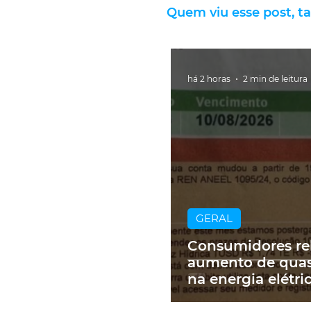
Quem viu esse post, t
há 2 horas
2 min de leitura
GERAL
Consumidores re
aumento de qua
na energia elétri
contas de até R$