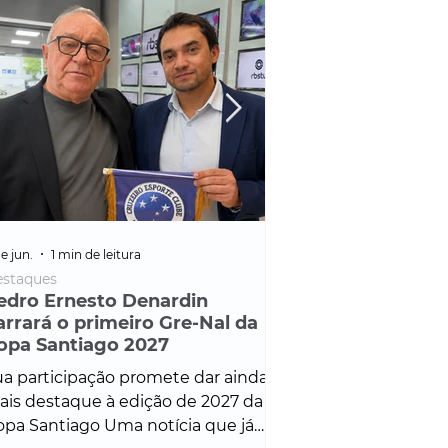
e jun.
1 min de leitura
25 de fev.
1 min de leitura
staques
Policial
edro Ernesto Denardin
Veículo de mais d
arrará o primeiro Gre-Nal da
é apreendido em
opa Santiago 2027
em ação ligada à
Francisco de Assi
a participação promete dar ainda
Veículo de luxo foi 
is destaque à edição de 2027 da
durante desdobram
pa Santiago Uma notícia que já
Operação Consortium