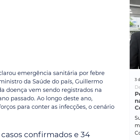
arou emergência sanitária por febre 
3 d
inistro da Saúde do país, Guillermo 
De
 da doença vem sendo registrados na 
P
no passado. Ao longo deste ano, 
n
orços para conter as infecções, o cenário 
C
Su
ma
 casos confirmados e 34 
Co