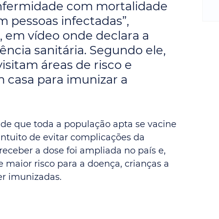
m
enfermidade com mortalidade 
re
 pessoas infectadas”, 
ne
, em vídeo onde declara a 
Sa
ncia sanitária. Segundo ele, 
de
E
isitam áreas de risco e 
na
 casa para imunizar a 
D
na
da
em
pede que toda a população apta se vacine 
p
intuito de evitar complicações da 
receber a dose foi ampliada no país e, 
 maior risco para a doença, crianças a 
er imunizadas.