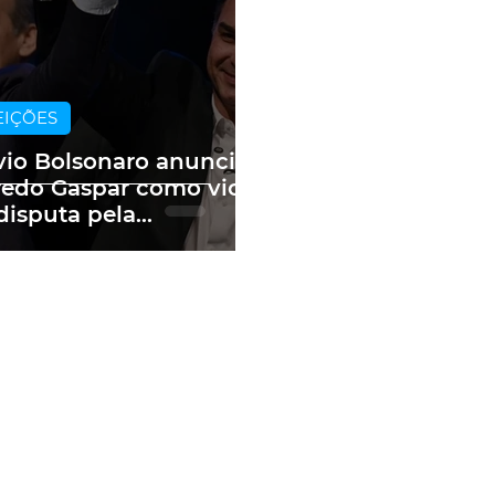
EIÇÕES
vio Bolsonaro anuncia
redo Gaspar como vice
disputa pela
sidência