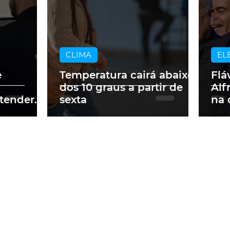
CLIMA
EL
e
Temperatura cairá abaixo
Flá
dos 10 graus a partir de
Alf
tender
sexta
na 
ados no
pre