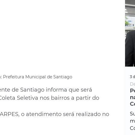
 Prefeitura Municipal de Santiago
3 d
De
nte de Santiago informa que será 
P
n
leta Seletiva nos bairros a partir do 
C
 ARPES, o atendimento será realizado no 
Su
ma
Co