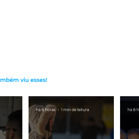
ambém viu esses!
há 8 horas
1 min de leitura
há 8 