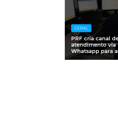
GERAL
PRF cria canal d
atendimento via
Whatsapp para a
motoristas mult
RS