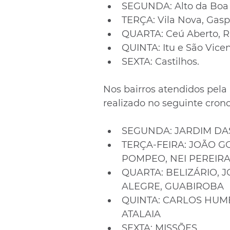
SEGUNDA: Alto da Boa V
TERÇA: Vila Nova, Gasp
QUARTA: Ceú Aberto, Ri
QUINTA: Itu e São Vice
SEXTA: Castilhos.
Nos bairros atendidos pela
realizado no seguinte cro
SEGUNDA: JARDIM DA
TERÇA-FEIRA: JOÃO G
POMPEO, NEI PEREIR
QUARTA: BELIZÁRIO, J
ALEGRE, GUABIROBA
QUINTA: CARLOS HUMBE
ATALAIA
SEXTA: MISSÕES