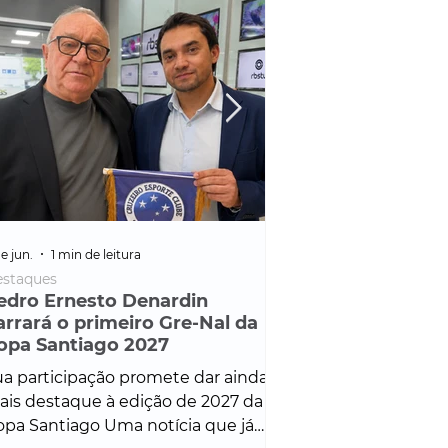
e jun.
1 min de leitura
25 de fev.
1 min de leitura
staques
Policial
edro Ernesto Denardin
Veículo de mais d
arrará o primeiro Gre-Nal da
é apreendido em
opa Santiago 2027
em ação ligada à
Francisco de Assi
a participação promete dar ainda
Veículo de luxo foi 
is destaque à edição de 2027 da
durante desdobram
pa Santiago Uma notícia que já
Operação Consortium