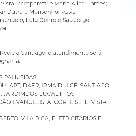
m
ista, Zamperetti e Maria Alice Gomes;
re
ar Dutra e Monsenhor Assis
ne
achuelo, Lulu Genro e São Jorge
Sa
nte
de
E
na
D
 Recicla Santiago, o atendimento será 
na
nograma:
da
em
S PALMEIRAS
p
OULART, DAER, IRMÃ DULCE, SANTIAGO 
A, JARDIMDOS EUCALIPTOS
OÃO EVANGELISTA, CORTE SETE, VISTA 
RTO, VILA RICA, ELETRICITÁRIOS E 