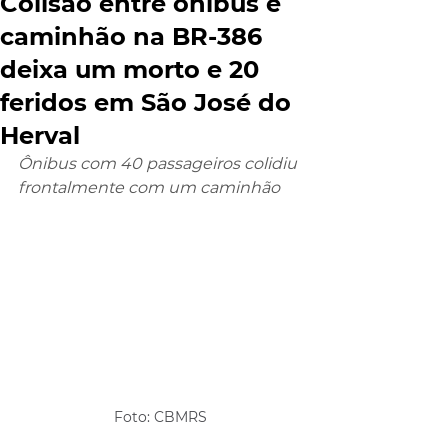
Colisão entre ônibus e
caminhão na BR-386
deixa um morto e 20
feridos em São José do
Herval
Ônibus com 40 passageiros colidiu 
frontalmente com um caminhão
Foto: CBMRS