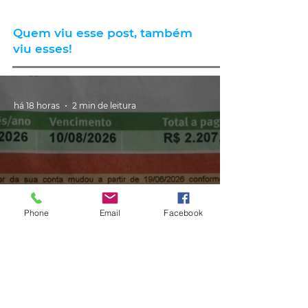
Quem viu esse post, também
viu esses!
há 18 horas
2 min de leitura
Phone
Email
Facebook
GERAL
Consumidores relatam aumento
de quase 300% na energia elétrica
e contas de até R$ 2 mil no RS:
'Um absurdo'