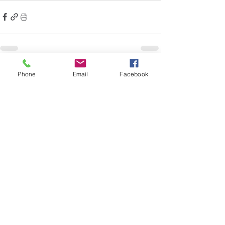
Phone
Email
Facebook
Comentários
Escreva um comentário
Quem viu esse post, também
viu esses!