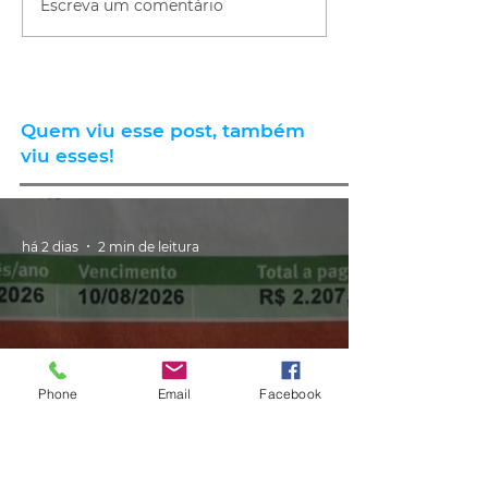
Escreva um comentário
Quem viu esse post, também
viu esses!
há 2 dias
2 min de leitura
Phone
Email
Facebook
GERAL
Consumidores relatam aumento