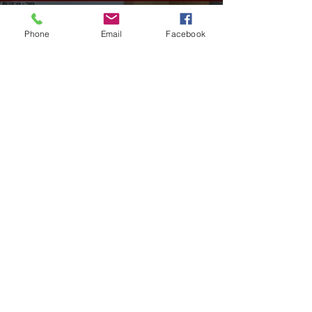
Phone
Email
Facebook
GERAL
VÍDEO: ex-vereador do RS é
condenado por racismo após
pedir 'trabalho de gente branca'
em obra
há 3 horas
2 min de leitura