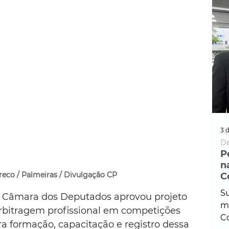
3 d
De
P
n
reco / Palmeiras / Divulgação CP
C
Su
 Câmara dos Deputados aprovou projeto 
ma
rbitragem profissional em competições 
Co
a formação, capacitação e registro dessa 