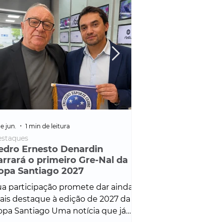
e jun.
1 min de leitura
25 de fev.
1 min de leitura
staques
Policial
edro Ernesto Denardin
Veículo de mais d
arrará o primeiro Gre-Nal da
é apreendido em
opa Santiago 2027
em ação ligada à
Francisco de Assi
a participação promete dar ainda
Veículo de luxo foi 
is destaque à edição de 2027 da
durante desdobram
pa Santiago Uma notícia que já
Operação Consortium