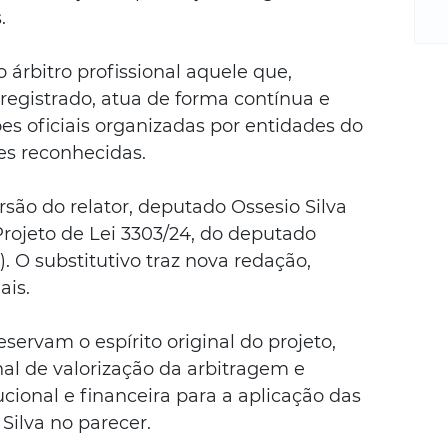
m
.
re
ne
 árbitro profissional aquele que, 
Sa
de
egistrado, atua de forma contínua e 
E
 oficiais organizadas por entidades do 
na
es reconhecidas.
D
na
são do relator, deputado Ossesio Silva 
da
Projeto de Lei 3303/24, do deputado 
em
 O substitutivo traz nova redação, 
p
ais.
servam o espírito original do projeto, 
nal de valorização da arbitragem e 
cional e financeira para a aplicação das 
Silva no parecer.