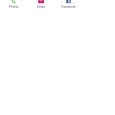
Phone
Email
Facebook
CLIMA
Instabilidade avança pelo RS nas
próximas horas com ciclone,
tempestades e vendavais
há 16 horas
1 min de leitura
AGRO