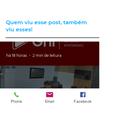
Quem viu esse post, também
viu esses!
há 18 horas
2 min de leitura
Phone
Email
Facebook
GERAL
VÍDEO: ex-vereador do RS é
condenado por racismo após
pedir 'trabalho de gente branca'