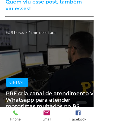
Quem viu esse post, também
viu esses!
há 9 horas
1 min de leitura
GERAL
PRF cria canal de atendimento via
Whatsapp para atender
motoristas multados no RS
Phone
Email
Facebook
há 9 horas
1 min de leitura