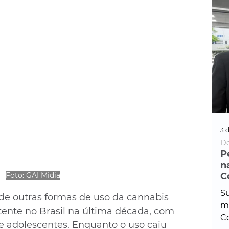
3 d
De
P
n
C
Foto: GAI Midia
Su
 outras formas de uso da cannabis 
ma
ente no Brasil na última década, com 
Co
 adolescentes. Enquanto o uso caiu 