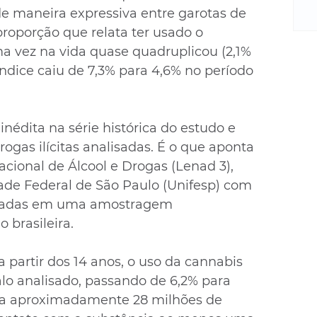
m
de maneira expressiva entre garotas de 
re
 proporção que relata ter usado o 
ne
 vez na vida quase quadruplicou (2,1% 
Sa
de
 índice caiu de 7,3% para 4,6% no período 
E
na
D
inédita na série histórica do estudo e 
na
ogas ilícitas analisadas. É o que aponta 
da
cional de Álcool e Drogas (Lenad 3), 
em
de Federal de São Paulo (Unifesp) com 
p
etadas em uma amostragem 
 brasileira.
 partir dos 14 anos, o uso da cannabis 
lo analisado, passando de 6,2% para 
e a aproximadamente 28 milhões de 