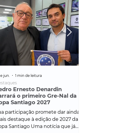
e jun.
1 min de leitura
25 de fev.
1 min de leitura
staques
Policial
edro Ernesto Denardin
Veículo de mais d
arrará o primeiro Gre-Nal da
é apreendido em
opa Santiago 2027
em ação ligada à
Francisco de Assi
a participação promete dar ainda
Veículo de luxo foi 
is destaque à edição de 2027 da
durante desdobram
pa Santiago Uma notícia que já
Operação Consortium