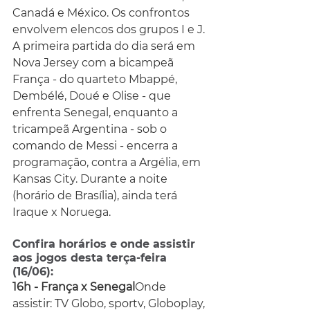
Canadá e México. Os confrontos 
envolvem elencos dos grupos I e J.
A primeira partida do dia será em 
Nova Jersey com a bicampeã 
França - do quarteto Mbappé, 
Dembélé, Doué e Olise - que 
enfrenta Senegal, enquanto a 
tricampeã Argentina - sob o 
comando de Messi - encerra a 
programação, contra a Argélia, em 
Kansas City. Durante a noite 
(horário de Brasília), ainda terá 
Iraque x Noruega.
Confira horários e onde assistir 
aos jogos desta terça-feira 
(16/06):
16h - França x Senegal
Onde 
assistir: TV Globo, sportv, Globoplay, 