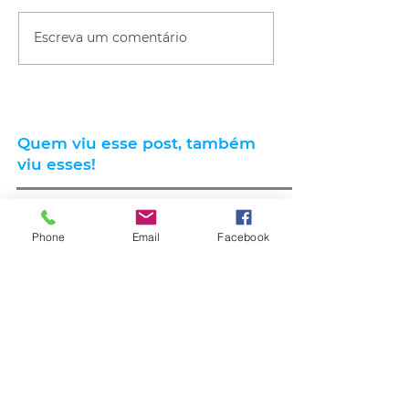
Escreva um comentário
Quem viu esse post, também
viu esses!
Phone
Email
Facebook
há 6 horas
1 min de leitura