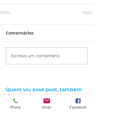
Comentários
Escreva um comentário
Quem viu esse post, também
viu esses!
Phone
Email
Facebook
há 20 horas
2 min de leitura