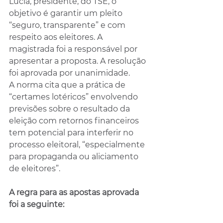
Lúcia, presidente, do TSE, o 
objetivo é garantir um pleito 
“seguro, transparente” e com 
respeito aos eleitores. A 
magistrada foi a responsável por 
apresentar a proposta. A resolução 
foi aprovada por unanimidade.
A norma cita que a prática de 
“certames lotéricos” envolvendo 
previsões sobre o resultado da 
eleição com retornos financeiros 
tem potencial para interferir no 
processo eleitoral, “especialmente 
para propaganda ou aliciamento 
de eleitores”.
A regra para as apostas aprovada 
foi a seguinte: