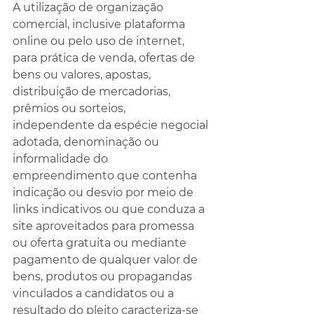
A utilização de organização 
comercial, inclusive plataforma 
online ou pelo uso de internet, 
para prática de venda, ofertas de 
bens ou valores, apostas, 
distribuição de mercadorias, 
prêmios ou sorteios, 
independente da espécie negocial 
adotada, denominação ou 
informalidade do 
empreendimento que contenha 
indicação ou desvio por meio de 
links indicativos ou que conduza a 
site aproveitados para promessa 
ou oferta gratuita ou mediante 
pagamento de qualquer valor de 
bens, produtos ou propagandas 
vinculados a candidatos ou a 
resultado do pleito caracteriza-se 