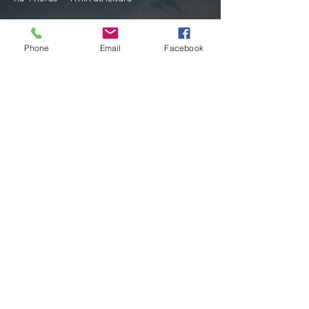
Phone
Email
Facebook
CLIMA
Instabilidade avança pelo RS nas
próximas horas com ciclone,
tempestades e vendavais
há 5 horas
1 min de leitura