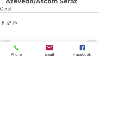
Azevedo/Ascom Sefaz
Geral
Phone
Email
Facebook
Comentários
Escreva um comentário
Quem viu esse post, também
viu esses!