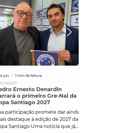
e jun.
1 min de leitura
25 de fev.
1 min de leitura
staques
Policial
edro Ernesto Denardin
Veículo de mais d
arrará o primeiro Gre-Nal da
é apreendido em
opa Santiago 2027
em ação ligada à
Francisco de Assi
a participação promete dar ainda
Veículo de luxo foi 
is destaque à edição de 2027 da
durante desdobram
pa Santiago Uma notícia que já
Operação Consortium