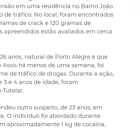
m
nsão em uma residência no Bairro João 
re
 de tráfico. No local, foram encontrados 
ne
gramas de crack e 120 gramas de 
Sa
de
 apreendidos estão avaliados em cerca 
E
na
D
 26 anos, natural de Porto Alegre e que 
na
e Assis há menos de uma semana, foi 
da
me de tráfico de drogas. Durante a ação, 
em
e 3 e 4 anos de idade, foram 
p
Tutelar.
prendeu outro suspeito, de 23 anos, em 
e. O indivíduo foi abordado durante 
com aproximadamente 1 kg de cocaína, 