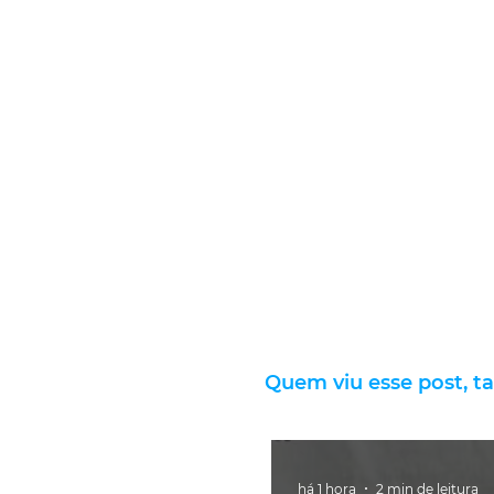
Quem viu esse post, t
há 1 hora
2 min de leitura