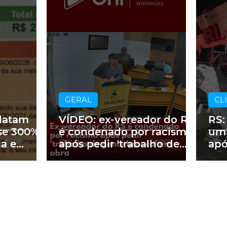
GERAL
CL
latam
VÍDEO: ex-vereador do RS
RS:
se 300%
é condenado por racismo
uma
ca e
após pedir 'trabalho de
apó
 2 mil no
gente branca' em obra