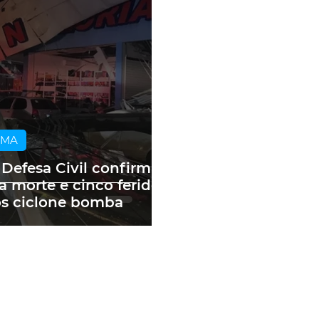
IMA
 Defesa Civil confirma
 morte e cinco feridos
s ciclone bomba