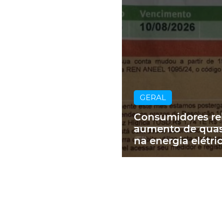
GERAL
Consumidores re
aumento de qua
na energia elétri
contas de até R$
RS: 'Um absurdo'