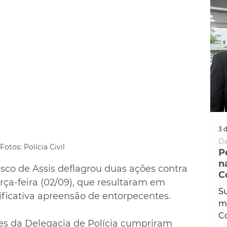
3 d
De
Fotos: Polícia Civil
P
n
cisco de Assis deflagrou duas ações contra 
C
erça-feira (02/09), que resultaram em 
Su
ificativa apreensão de entorpecentes.
ma
Co
es da Delegacia de Polícia cumpriram 