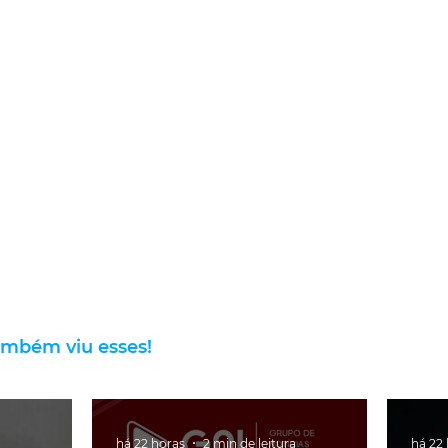
ambém viu esses!
há 22 horas
2 min de leitura
há 22