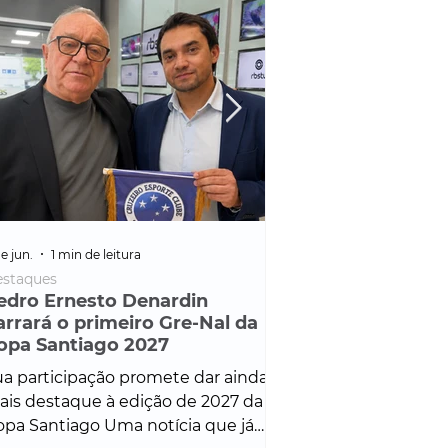
e jun.
1 min de leitura
25 de fev.
1 min de leitura
staques
Policial
edro Ernesto Denardin
Veículo de mais d
arrará o primeiro Gre-Nal da
é apreendido em
opa Santiago 2027
em ação ligada à
Francisco de Assi
a participação promete dar ainda
Veículo de luxo foi 
is destaque à edição de 2027 da
durante desdobram
pa Santiago Uma notícia que já
Operação Consortium