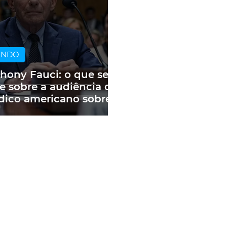
UNDO
hony Fauci: o que se
e sobre a audiência do
ico americano sobre
andemia e as fake
ws