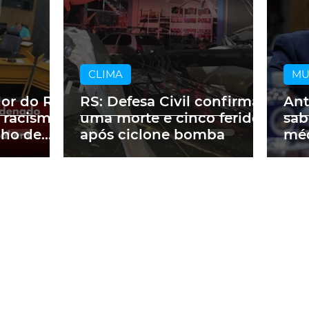
CLIMA
M
dor do RS
RS: Defesa Civil confirma
Ant
 racismo
uma morte e cinco feridos
sab
lho de
após ciclone bomba
méd
m obra
a p
ne