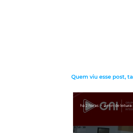
Quem viu esse post, t
há 2 horas
2 min de leitura