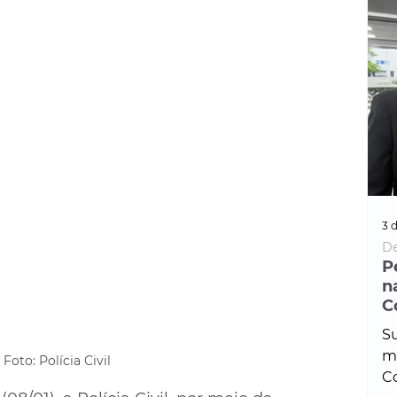
3 d
De
P
n
C
Su
ma
Foto: Polícia Civil
Co