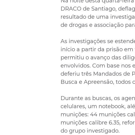
Na noite desta quarta-feira (
DRACO de Santiago, defla
resultado de uma investiga
de drogas e associação para
As investigações se estend
início a partir da prisão e
permitiu o avanço das dilig
envolvidos. Com base nos e
deferiu três Mandados de P
Busca e Apreensão, todos c
Durante as buscas, os age
celulares, um notebook, al
munições: 44 munições calib
munições calibre 6.35, refo
do grupo investigado.