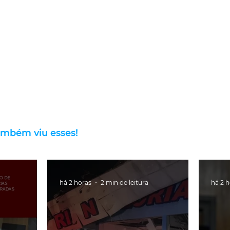
ambém viu esses!
há 2 horas
2 min de leitura
há 2 