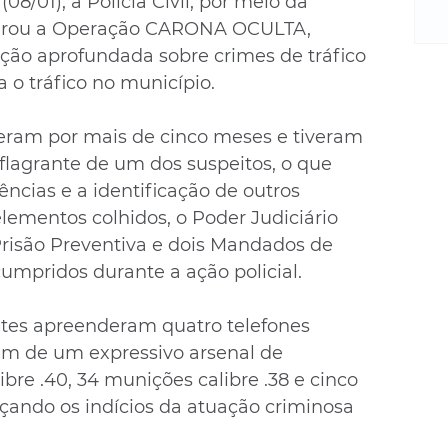
08/01), a Polícia Civil, por meio da 
m
re
grou a Operação CARONA OCULTA, 
ne
ção aprofundada sobre crimes de tráfico 
Sa
 o tráfico no município.
de
E
eram por mais de cinco meses e tiveram 
na
m flagrante de um dos suspeitos, o que 
D
ências e a identificação de outros 
na
lementos colhidos, o Poder Judiciário 
da
em
risão Preventiva e dois Mandados de 
p
umpridos durante a ação policial.
ntes apreenderam quatro telefones 
ém de um expressivo arsenal de 
re .40, 34 munições calibre .38 e cinco 
rçando os indícios da atuação criminosa 