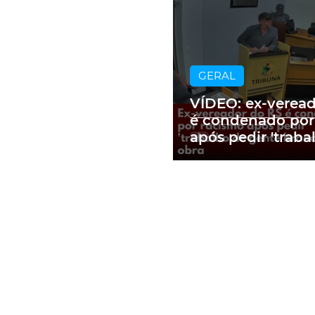
GERAL
VÍDEO: ex-verea
é condenado por
após pedir 'traba
gente branca' e