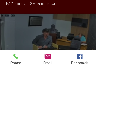
há 2 horas
2 min de leitura
GERAL
Phone
Email
Facebook
VÍDEO: ex-vereador do RS é
condenado por racismo após
pedir 'trabalho de gente branca'
em obra
há 3 horas
2 min de leitura