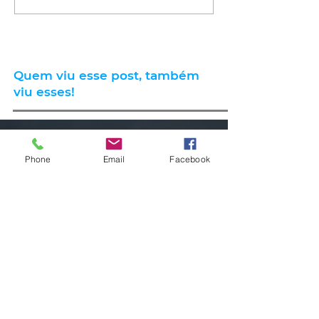
Quem viu esse post, também
viu esses!
há 12 horas
1 min de leitura
Phone
Email
Facebook
CLIMA
Instabilidade avança pelo RS nas
próximas horas com ciclone,