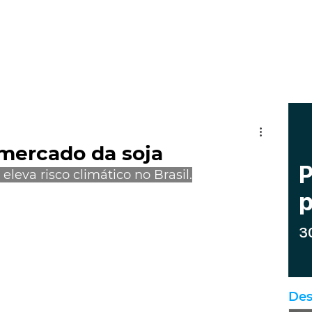
 mercado da soja
leva risco climático no Brasil.
Des