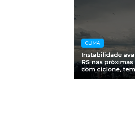
CLIMA
Instabilidade av
RS nas próximas
com ciclone, te
e vendavais