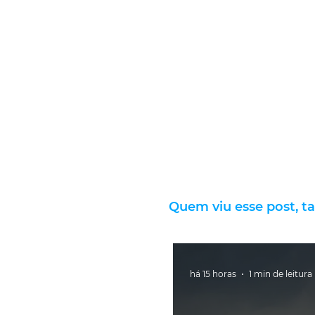
Quem viu esse post, t
há 15 horas
1 min de leitura