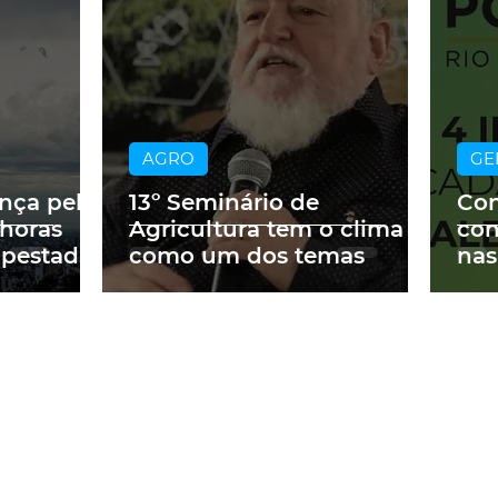
AGRO
GE
ança pelo
13º Seminário de
Con
 horas
Agricultura tem o clima
con
mpestades
como um dos temas
nas
Cor