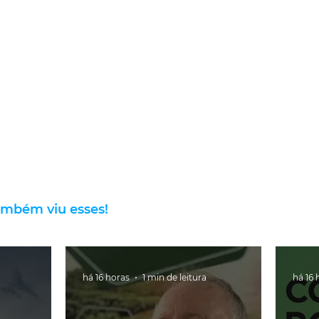
ambém viu esses!
há 16 horas
1 min de leitura
há 16 