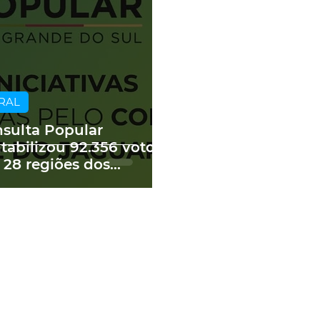
RAL
sulta Popular
tabilizou 92.356 votos
 28 regiões dos
edes