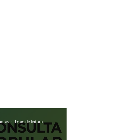
horas
1 min de leitura