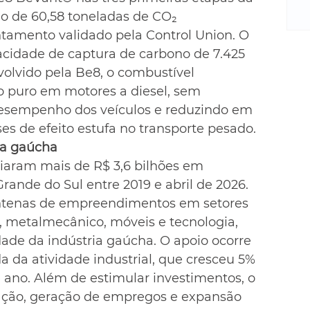
m
o de 60,58 toneladas de CO₂ 
re
tamento validado pela Control Union. O 
ne
Sa
cidade de captura de carbono de 7.425 
de
olvido pela Be8, o combustível 
E
do puro em motores a diesel, sem 
na
esempenho dos veículos e reduzindo em 
D
es de efeito estufa no transporte pesado.
na
ia gaúcha
da
iaram mais de R$ 3,6 bilhões em 
em
Grande do Sul entre 2019 e abril de 2026. 
p
ntenas de empreendimentos em setores 
 metalmecânico, móveis e tecnologia, 
dade da indústria gaúcha. O apoio ocorre 
da atividade industrial, que cresceu 5% 
 ano. Além de estimular investimentos, o 
vação, geração de empregos e expansão 