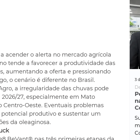
 a acender o alerta no mercado agrícola 
o tende a favorecer a produtividade das 
s, aumentando a oferta e pressionando 
o, o cenário é diferente no Brasil. 
3 d
De
gro, a irregularidade das chuvas pode 
P
ra 2026/27, especialmente em Mato 
n
o Centro-Oeste. Eventuais problemas 
C
 potencial produtivo e sustentar um 
Su
ões da oleaginosa.
ma
uck
Co
e8 BeVant® nas três primeiras etapas da 