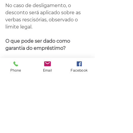
No caso de desligamento, o 
desconto será aplicado sobre as 
verbas rescisórias, observado o 
limite legal.
O que pode ser dado como 
garantia do empréstimo?
O trabalhador pode usar até 10% 
do saldo do seu FGTS ou até 100% 
Phone
Email
Facebook
da multa rescisória.
Só bancos habilitados poderão 
ofertar o crédito?
Sim. A estimativa é que mais de 80 
instituições financeiras estejam 
habilitadas. 