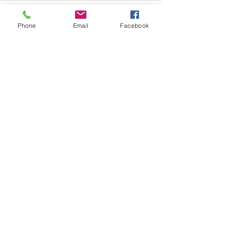
Comentários
Phone
Email
Facebook
Escreva um comentário
Quem viu esse post, também
viu esses!
há 15 horas
2 min de leitura