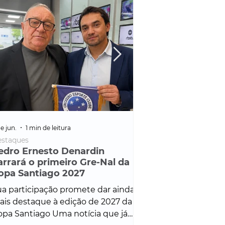
e jun.
1 min de leitura
25 de fev.
1 min de leitura
staques
Policial
edro Ernesto Denardin
Veículo de mais d
arrará o primeiro Gre-Nal da
é apreendido em
opa Santiago 2027
em ação ligada à
Francisco de Assi
a participação promete dar ainda
Veículo de luxo foi 
is destaque à edição de 2027 da
durante desdobram
pa Santiago Uma notícia que já
Operação Consortium