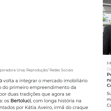
3 d
De
rporadora Ursa; Reprodução/ Redes Sociais
P
n
o
 volta a integrar o mercado imobiliário 
C
o do primeiro empreendimento da 
Su
por duas tradições que agora se 
ma
: os 
Bertoluci
, com longa história na 
Co
entados por Kátia Aveiro, irmã do craque 