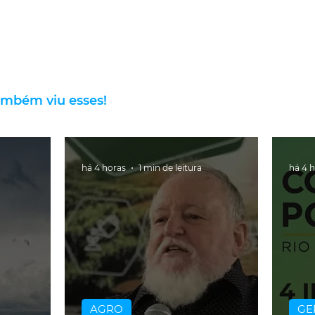
ambém viu esses!
há 4 horas
1 min de leitura
há 4 
AGRO
GE