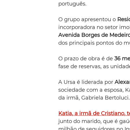
português.
O grupo apresentou o 
Resi
incorporadora no setor imob
Avenida Borges de Medeir
dos principais pontos do mu
O prazo de obra é de 
36 me
fase de reservas, as unidad
A Ursa é liderada por 
Alexa
sociedade com a esposa, Kát
da irmã, Gabriela Bertoluci.
Katia, a irmã de Cristiano, t
junto do marido, que é gaú
milhão de seguidores no I