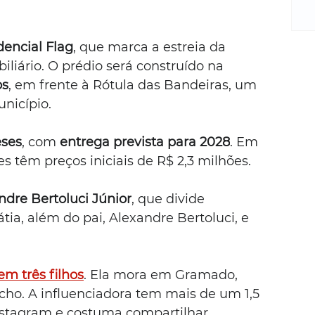
m
re
ne
dencial Flag
, que marca a estreia da 
Sa
iliário. O prédio será construído na 
de
os
, em frente à Rótula das Bandeiras, um 
E
na
nicípio.
D
na
ses
, com 
entrega prevista para 2028
. Em 
da
es têm preços iniciais de R$ 2,3 milhões.
em
p
ndre Bertoluci Júnior
, que divide 
ia, além do pai, Alexandre Bertoluci, e 
em três filhos
. Ela mora em Gramado, 
cho. A influenciadora tem mais de um 1,5 
nstagram e costuma compartilhar 