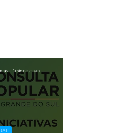
horas
1 min de leitura
RAL