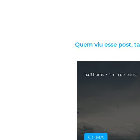
Quem viu esse post, t
há 3 horas
1 min de leitura
CLIMA