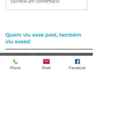
Escreva um comentário
Quem viu esse post, também
viu esses!
há 21 horas
2 min de leitura
Phone
Email
Facebook
GERAL
Consumidores relatam aumento