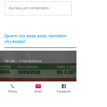
Escreva um comentário
Quem viu esse post, também
viu esses!
há 1 dia
2 min de leitura
Phone
Email
Facebook
GERAL