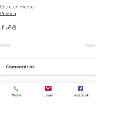
Entretenimento
Política
Comentários
Escreva um comentário
Phone
Email
Facebook
Quem viu esse post, também
viu esses!