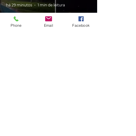
há 29 minutos
1 min de leitura
Phone
Email
Facebook
TRÂNSITO
Irmãos morrem em acidente
entre dois veículos na BR-116
há 58 minutos
1 min de leitura