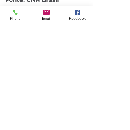
Fonte: CNN Brasil
Educação
Geral
Phone
Email
Facebook
Comentários
Escreva um comentário
Quem viu esse post, também
viu esses!