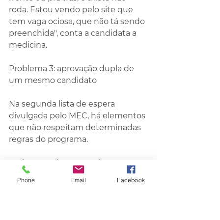
roda. Estou vendo pelo site que 
tem vaga ociosa, que não tá sendo 
preenchida", conta a candidata a 
medicina.
Problema 3: aprovação dupla de 
um mesmo candidato
Na segunda lista de espera 
divulgada pelo MEC, há elementos 
que não respeitam determinadas 
regras do programa.
O Fies permite que cada 
candidato se inscreva em até 3 
Phone
Email
Facebook
opções (A, B e C) de 
curso/faculdade, em ordem de 
preferência. Se, na 1ª chamada, a 