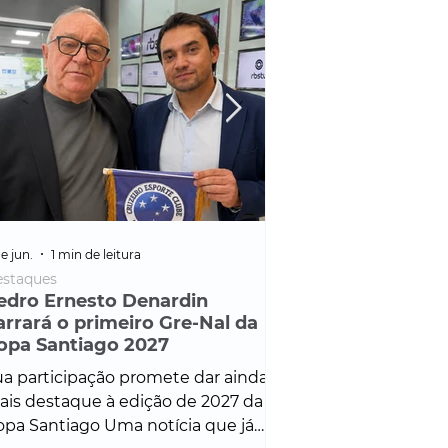
e jun.
1 min de leitura
25 de fev.
1 min de leitura
staques
Policial
edro Ernesto Denardin
Veículo de mais d
arrará o primeiro Gre-Nal da
é apreendido em
opa Santiago 2027
em ação ligada à
Francisco de Assi
a participação promete dar ainda
Veículo de luxo foi 
is destaque à edição de 2027 da
durante desdobram
pa Santiago Uma notícia que já
Operação Consortium