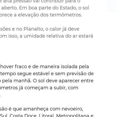
alta pressão vai contribuir para o 
m
re
berto. Em boa parte do Estado, o sol 
ne
orece a elevação dos termômetros. 
Sa
de
sões e no Planalto, o calor já deve 
E
m isso, a umidade relativa do ar estará 
na
D
na
da
em
hover fraco e de maneira isolada pela 
p
 tempo segue estável e sem previsão de 
 pela manhã. O sol deve aparecer entre 
metros já começam a subir, com 
.
isão é que amanheça com nevoeiro, 
ul, Costa Doce, Litoral, Metropolitana e 