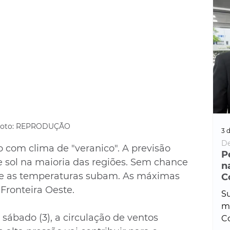
Foto: REPRODUÇÃO
3 d
De
om clima de "veranico". A previsão 
P
e sol na maioria das regiões. Sem chance 
n
ue as temperaturas subam. As máximas 
C
Fronteira Oeste.
Su
ma
ábado (3), a circulação de ventos 
Co