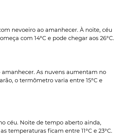
 com nevoeiro ao amanhecer. À noite, céu 
 começa com 14°C e pode chegar aos 26°C.
ao amanhecer. As nuvens aumentam no 
arão, o termômetro varia entre 15°C e 
no céu. Noite de tempo aberto ainda, 
s temperaturas ficam entre 11°C e 23°C.