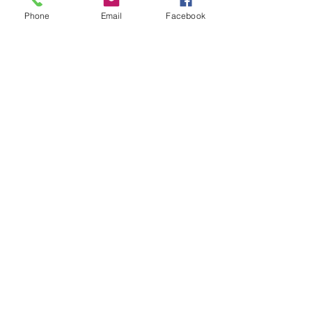
o clima como um dos temas
Phone
Email
Facebook
há 60 minutos
1 min de leitura
GERAL
Consulta Popular contabilizou
92.356 votos nas 28 regiões dos
Coredes
há 1 hora
1 min de leitura