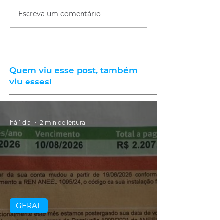
Escreva um comentário
Quem viu esse post, também
viu esses!
há 1 dia
2 min de leitura
GERAL