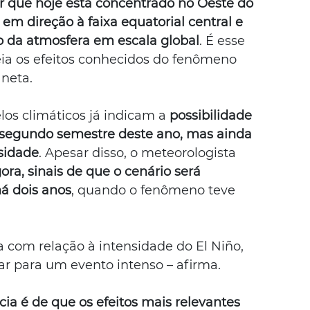
or que hoje está concentrado no Oeste do 
em direção à faixa equatorial central e 
ão da atmosfera em escala global
. É esse 
a os efeitos conhecidos do fenômeno 
aneta.
os climáticos já indicam a
 possibilidade 
 segundo semestre deste ano, mas ainda 
nsidade
. Apesar disso, o meteorologista 
ora, sinais de que o cenário será 
á dois anos
, quando o fenômeno teve 
com relação à intensidade do El Niño, 
r para um evento intenso – afirma. 
ia é de que os efeitos mais relevantes 