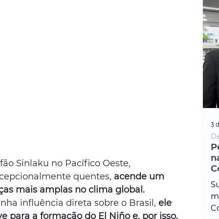
3 d
De
P
n
fão Sinlaku no Pacífico Oeste, 
C
xcepcionalmente quentes,
 acende um 
Su
ças mais amplas no clima global.
ma
a influência direta sobre o Brasil, 
ele 
Co
 para a formação do El Niño e, por isso, 