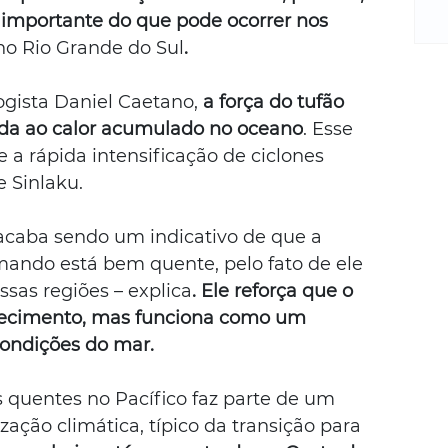
m
 importante do que pode ocorrer nos 
re
 no Rio Grande do Sul
.
ne
Sa
de
gista Daniel Caetano, 
a força do tufão 
E
ada ao calor acumulado no oceano
. Esse 
na
 a rápida intensificação de ciclones 
D
e Sinlaku. 
na
da
 acaba sendo um indicativo de que a 
em
rmando está bem quente, pelo fato de ele 
p
ssas regiões – explica
. Ele reforça que o 
uecimento, mas funciona como um 
condições do mar.
 quentes no Pacífico faz parte de um 
ação climática, típico da transição para 