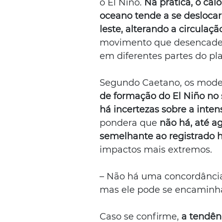
o El Niño. 
Na prática, o cal
oceano tende a se deslocar 
leste, alterando a circulaç
movimento que desencadei
em diferentes partes do pl
Segundo Caetano, os model
de formação do El Niño no
há incertezas sobre a inte
pondera que
 não há, até ag
semelhante ao registrado h
impactos mais extremos.
– Não há uma concordância 
mas ele pode se encaminha
Caso se confirme, 
a tendênc