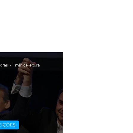
horas
1 min de leitura
EIÇÕES