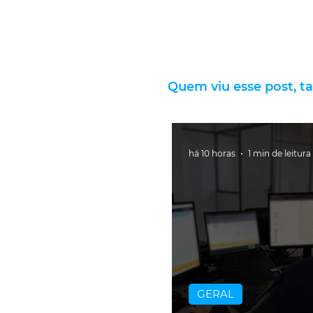
Quem viu esse post, t
há 10 horas
1 min de leitura
GERAL