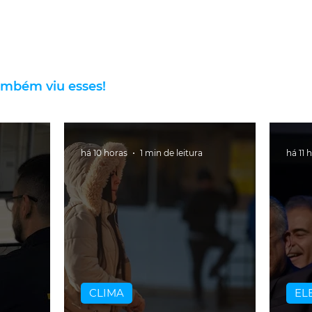
ambém viu esses!
há 10 horas
1 min de leitura
há 11 
CLIMA
EL