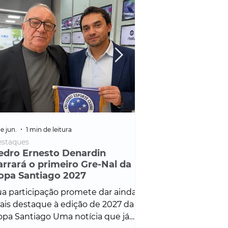
e jun.
1 min de leitura
25 de fev.
1 min de leitura
staques
Policial
edro Ernesto Denardin
Veículo de mais d
arrará o primeiro Gre-Nal da
é apreendido em
opa Santiago 2027
em ação ligada à
Francisco de Assi
a participação promete dar ainda
Veículo de luxo foi 
is destaque à edição de 2027 da
durante desdobram
pa Santiago Uma notícia que já
Operação Consortium