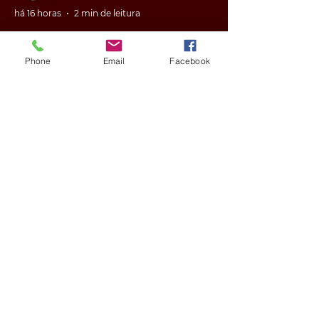
há 16 horas
2 min de leitura
Phone
Email
Facebook
GERAL
VÍDEO: ex-vereador do RS é
condenado por racismo após
pedir 'trabalho de gente branca'
em obra
há 16 horas
2 min de leitura