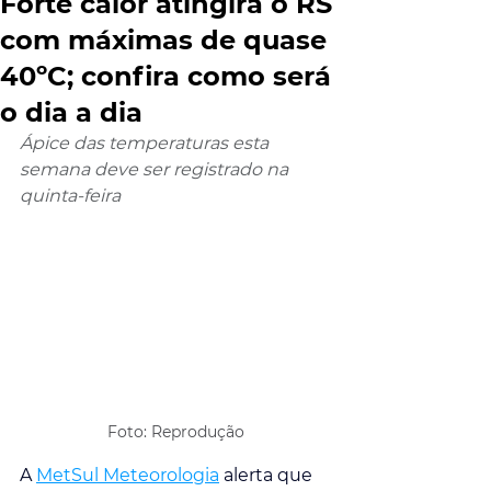
Forte calor atingirá o RS
com máximas de quase
40ºC; confira como será
o dia a dia
Ápice das temperaturas esta 
semana deve ser registrado na 
quinta-feira
Foto: Reprodução
A 
MetSul Meteorologia
 alerta que 