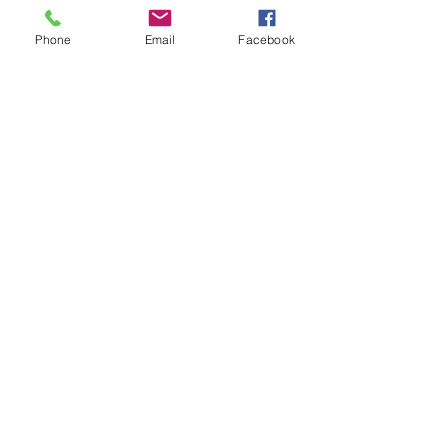
Região
Phone
Email
Facebook
Comentários
Escreva um comentário
Quem viu esse post, também
viu esses!