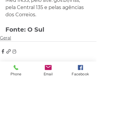
Meu INSS, pelo site: 
gov.br/inss
, 
pela Central 135 e pelas agências 
dos Correios.
Fonte: O Sul
Geral
Phone
Email
Facebook
Comentários
Escreva um comentário