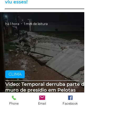
viu esses!
há 1 hora
1 min de leitura
CLIMA
Vídeo: Temporal derruba parte do
muro de presídio em Pelotas
Phone
Email
Facebook
há 2 horas
2 min de leitura